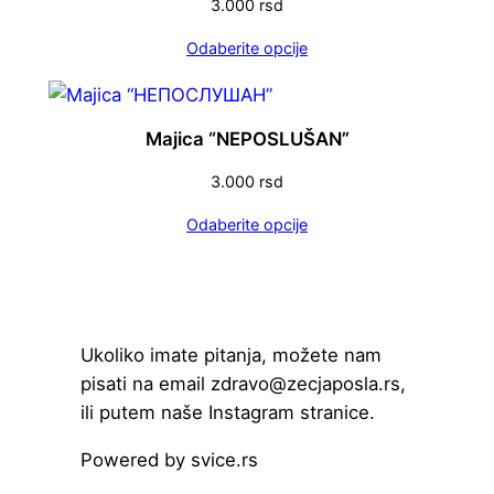
3.000
rsd
i
n
Odaberite opcije
a
Majica “NEPOSLUŠAN”
3.000
rsd
Odaberite opcije
Ukoliko imate pitanja, možete nam
pisati na email zdravo@zecjaposla.rs,
ili putem naše Instagram stranice.
Powered by svice.rs