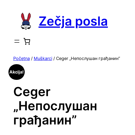
Skoči
na
Zečja posla
sadržaj
Početna
/
Muškarci
/ Ceger „Непослушан грађанин”
Akcija!
Ceger
„Непослушан
грађанин”